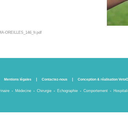
A-OREILLES_146_fr.pdf
|
|
|
Mentions légales
Contactez-nous
Conception & réalisation VetoO
inaire
-
Médecine
-
Chirurgie
-
Echographie
-
Comportement
-
Hospitali