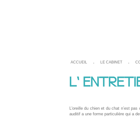
ACCUEIL
LE CABINET
C
L' ENTRETI
L'oreille du chien et du chat n’est p
auditif a une forme particulière qui a 