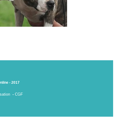
nline - 2017
sation
-
CGF